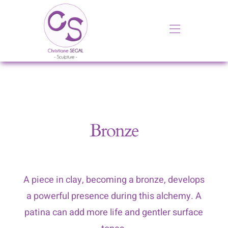
Skip
to
Toggle
content
Navigati
Home
Gallery
Exhibitions
Bronze
About
A piece in clay, becoming a bronze, develops
Contact
a powerful presence during this alchemy. A
patina can add more life and gentler surface