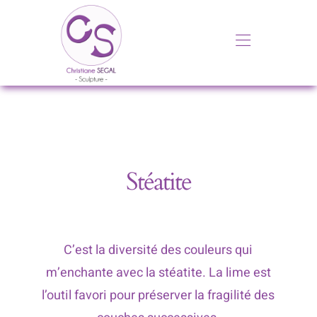
Passer
au
Toggle
contenu
Navigati
Accueil
Galerie
Expositions
Stéatite
À propos
C’est la diversité des couleurs qui
Contact
m’enchante avec la stéatite. La lime est
l’outil favori pour préserver la fragilité des